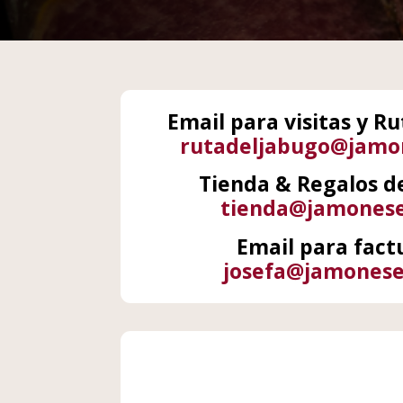
Email para visitas y Ru
rutadeljabugo@jamon
Tienda & Regalos d
tienda@jamonese
Email para fact
josefa@jamonese