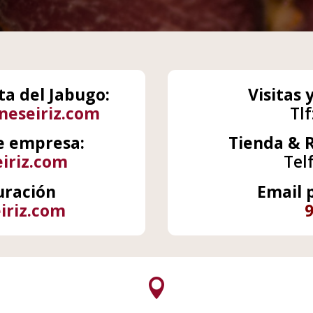
ta del Jabugo:
Visitas 
eseiriz.com
Tlf
e empresa:
Tienda & 
iriz.com
Telf
uración
Email 
iriz.com
