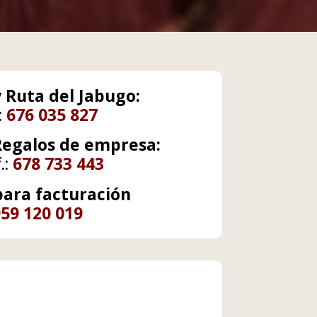
y Ruta del Jabugo:
:
676 035 827
Regalos de empresa:
.:
678 733 443
para facturación
959 120 019